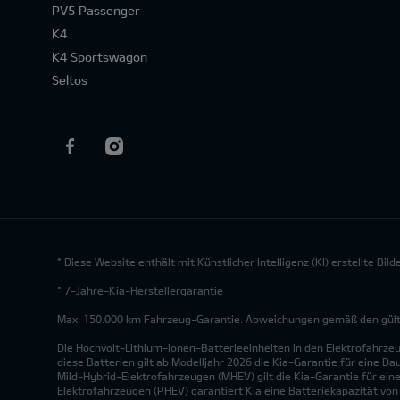
PV5 Passenger
K4
K4 Sportswagon
Seltos
* Diese Website enthält mit Künstlicher Intelligenz (KI) erstellte Bi
* 7-Jahre-Kia-Herstellergarantie
Max. 150.000 km Fahrzeug-Garantie. Abweichungen gemäß den gültig
Die Hochvolt-Lithium-Ionen-Batterieeinheiten in den Elektrofahrze
diese Batterien gilt ab Modelljahr 2026 die Kia-Garantie für eine Da
Mild-Hybrid-Elektrofahrzeugen (MHEV) gilt die Kia-Garantie für eine
Elektrofahrzeugen (PHEV) garantiert Kia eine Batteriekapazität vo