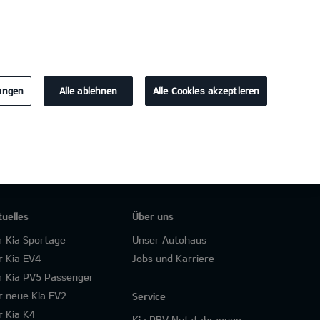
KONTAKT
4
lungen
Alle ablehnen
Alle Cookies akzeptieren
tuelles
Über uns
r Kia Sportage
Unser Autohaus
r Kia EV4
Jobs und Karriere
r Kia PV5 Passenger
r neue Kia EV2
Service
r Kia K4
Kia PBV Nutzfahrzeuge