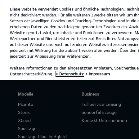
Diese Website verwendet Cookies und ähnliche Technologien. Techni
open
nicht deaktiviert werden. Für alle weiteren Zwecke bitten wir um Ihr
menu
Setzen der jeweiligen Cookies und Tracking-Technologien und in die
erhobenen Daten zu den nachfolgend genannten Zwecken ein: Analy
L
Website genutzt wird, um Inhalte und Funktionen zu verbessern. Ma
Werbepartner und Dienstleister erstellen auf Basis Ihres Nutzungsve
AKTUELLER FAHRZEUGBESTAN
auf dieser Website und auch auf anderen Websites interessenbasiert
jederzeit mit Wirkung für die Zukunft widerrufen werden. Über den B
jederzeit zur Anpassung Ihrer Präferenzen.
Weitere Informationen zu den eingesetzten Anbietern, Speicherdauer
Datenschutzerklärung.
> Datenschutz
> Impressum
Modelle
Business
Picanto
Full Service Leasing
Stonic
Sonderfahrzeuge
XCeed
Kontakt Unternehmen
Sportage
Sportage Plug-in Hybrid