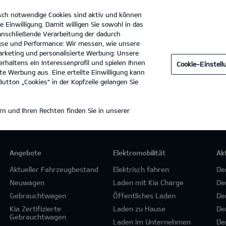
sch notwendige Cookies sind aktiv und können
e Einwilligung. Damit willigen Sie sowohl in das
 anschließende Verarbeitung der dadurch
se und Performance: Wir messen, wie unsere
evy Motor Company Mittelrhein GmbH
Tel. :
02056-26791-1
rketing und personalisierte Werbung: Unsere
rhaltens ein Interessenprofil und spielen Ihnen
Cookie-Einstel
D
e Werbung aus. Eine erteilte Einwilligung kann
utton „Cookies“ in der Kopfzeile gelangen Sie
n und Ihren Rechten finden Sie in unserer
Angebote
Elektromobilität
Ak
Aktueller Fahrzeugbestand
Elektrisch fahren
De
Neuwagen
Laden mit Kia Charge
De
Gebrauchtwagen
Öffentliches Laden
De
Kia Zertifizierte
Laden zu Hause
De
Gebrauchtwagen
Laden im Unternehmen
De