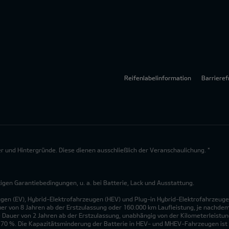
Reifenlabelinformation
Barrieref
lder und Hintergründe. Diese dienen ausschließlich der Veranschaulichung. *
en Garantiebedingungen, u. a. bei Batterie, Lack und Ausstattung.
ugen (EV), Hybrid-Elektrofahrzeugen (HEV) und Plug-in Hybrid-Elektrofahrzeuge
uer von 8 Jahren ab der Erstzulassung oder 160.000 km Laufleistung, je nachdem, 
 Dauer von 2 Jahren ab der Erstzulassung, unabhängig von der Kilometerleistung
n 70 %. Die Kapazitätsminderung der Batterie in HEV- und MHEV-Fahrzeugen ist 