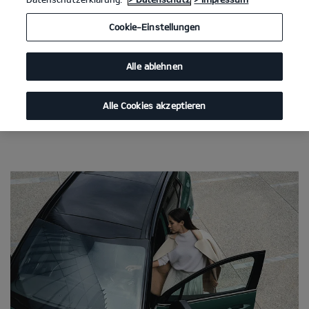
Cookie-Einstellungen
Alle ablehnen
Alle Cookies akzeptieren
Von hier wohin du willst.