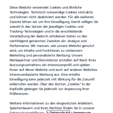
Diese Website verwendet Cookies und ähnliche
open
Technologien. Technisch notwendige Cookies sind aktiv
menu
und können nicht deaktiviert werden. Für alle weiteren
KONTAKT
Zwecke bitten wir um Ihre Einwilligung. Damit willigen Sie
sowohl in das Setzen der jeweiligen Cookies und
Tracking-Technologien und in die anschließende
KIA DRIVE
Verarbeitung der dadurch erhobenen Daten zu den
nachfolgend genannten Zwecken ein: Analyse und
Performance: Wir messen, wie unsere Website genutzt
KIA DRIVE: VON HIER WOHIN DU WILLST.
wird, um Inhalte und Funktionen zu verbessern.
Marketing und personalisierte Werbung: Unsere
Werbepartner und Dienstleister erstellen auf Basis Ihres
Nutzungsverhaltens ein Interessenprofil und spielen
Ihnen auf dieser Website und auch auf anderen Websites
interessenbasierte Werbung aus. Eine erteilte
Einwilligung kann jederzeit mit Wirkung für die Zukunft
widerrufen werden. Über den Button „Cookies“ in der
Kopfzeile gelangen Sie jederzeit zur Anpassung Ihrer
Präferenzen.
Weitere Informationen zu den eingesetzten Anbietern,
Kia EV3 150 kW (204 PS)
: Stromverbrauch kombiniert 16,2 kWh/100 km; CO
Speicherdauern und Ihren Rechten finden Sie in unserer
2
-Emissionen kombiniert 0 g/km; CO
-Klasse A.
Datenschutzerklärung.
> Datenschutz
> Impressum
2