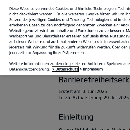
Diese Website verwendet Cookies und ähnliche Technologien. Techni
open
nicht deaktiviert werden. Für alle weiteren Zwecke bitten wir um Ihr
menu
Setzen der jeweiligen Cookies und Tracking-Technologien und in die
erhobenen Daten zu den nachfolgend genannten Zwecken ein: Analy
L
Website genutzt wird, um Inhalte und Funktionen zu verbessern. Ma
Werbepartner und Dienstleister erstellen auf Basis Ihres Nutzungsve
BARRIEREFREIHEIT
auf dieser Website und auch auf anderen Websites interessenbasiert
jederzeit mit Wirkung für die Zukunft widerrufen werden. Über den B
jederzeit zur Anpassung Ihrer Präferenzen.
BARRIEREFREI
Weitere Informationen zu den eingesetzten Anbietern, Speicherdauer
Datenschutzerklärung.
> Datenschutz
> Impressum
Barrierefreiheitser
Erstellt am: 3. Juni 2025
Letzte Aktualisierung: 29. Juli 2025
Einleitung
Kia verpflichtet sich, seine Marke