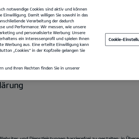
sch notwendige Cookies sind aktiv und können
e Einwilligung. Damit willigen Sie sowohl in das
 anschließende Verarbeitung der dadurch
se und Performance: Wir messen, wie unsere
evy Motor Company Mittelrhein GmbH
Tel. :
02056-26791-1
rketing und personalisierte Werbung: Unsere
rhaltens ein Interessenprofil und spielen Ihnen
Cookie-Einstel
e Werbung aus. Eine erteilte Einwilligung kann
utton „Cookies“ in der Kopfzeile gelangen Sie
HEIT
n und Ihren Rechten finden Sie in unserer
klärung
n-Websites und Dienstleistungen barrierefrei zu gestalten, in Üb