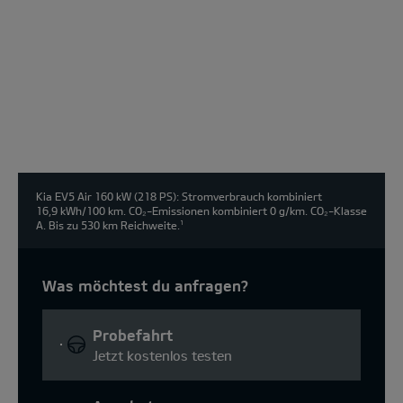
wählen:
Kia EV5 Air 160 kW (218 PS): Stromverbrauch kombiniert
16,9 kWh/100 km. CO₂-Emissionen kombiniert 0 g/km. CO₂-Klasse
A. Bis zu 530 km Reichweite.
1
Was möchtest du anfragen?
Probefahrt
Jetzt kostenlos testen