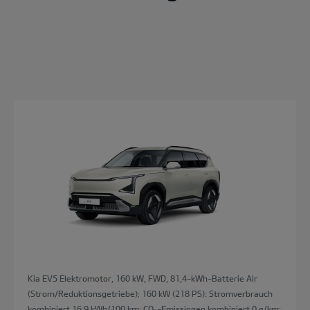
Kia EV5 Elektromotor, 160 kW, FWD, 81,4-kWh-Batterie Air
(Strom/Reduktionsgetriebe); 160 kW (218 PS): Stromverbrauch
kombiniert 16,9 kWh/100 km; CO₂-Emissionen kombiniert 0 g/km;