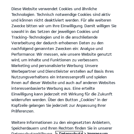
Diese Website verwendet Cookies und ähnliche
open
Technologien. Technisch notwendige Cookies sind aktiv
menu
und können nicht deaktiviert werden. Für alle weiteren
KONTAKT
Zwecke bitten wir um Ihre Einwilligung. Damit willigen Sie
sowohl in das Setzen der jeweiligen Cookies und
Tracking-Technologien und in die anschließende
Der EV5
Probefahrt / Angebot
Verarbeitung der dadurch erhobenen Daten zu den
nachfolgend genannten Zwecken ein: Analyse und
...
...
DER EV5
Konfigurator
Performance: Wir messen, wie unsere Website genutzt
Der Kia EV5
wird, um Inhalte und Funktionen zu verbessern.
Marketing und personalisierte Werbung: Unsere
Werbepartner und Dienstleister erstellen auf Basis Ihres
Entdecke die Welt in neuem Licht.
Nutzungsverhaltens ein Interessenprofil und spielen
Ihnen auf dieser Website und auch auf anderen Websites
interessenbasierte Werbung aus. Eine erteilte
Einwilligung kann jederzeit mit Wirkung für die Zukunft
widerrufen werden. Über den Button „Cookies“ in der
Kopfzeile gelangen Sie jederzeit zur Anpassung Ihrer
Präferenzen.
Weitere Informationen zu den eingesetzten Anbietern,
Speicherdauern und Ihren Rechten finden Sie in unserer
Datenschutzerklärung.
> Datenschutz
> Impressum