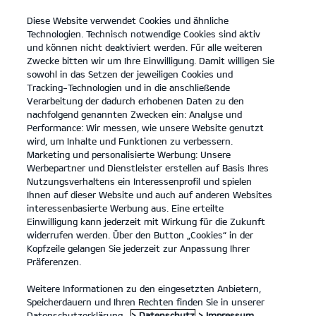
Diese Website verwendet Cookies und ähnliche
open
Technologien. Technisch notwendige Cookies sind aktiv
menu
und können nicht deaktiviert werden. Für alle weiteren
KONTAKT
Zwecke bitten wir um Ihre Einwilligung. Damit willigen Sie
sowohl in das Setzen der jeweiligen Cookies und
Tracking-Technologien und in die anschließende
UNSER AUTOHAUS
Verarbeitung der dadurch erhobenen Daten zu den
nachfolgend genannten Zwecken ein: Analyse und
Performance: Wir messen, wie unsere Website genutzt
UNSER AUTOHAUS
wird, um Inhalte und Funktionen zu verbessern.
Marketing und personalisierte Werbung: Unsere
Unser Autohaus
Werbepartner und Dienstleister erstellen auf Basis Ihres
Nutzungsverhaltens ein Interessenprofil und spielen
Ihnen auf dieser Website und auch auf anderen Websites
interessenbasierte Werbung aus. Eine erteilte
Einwilligung kann jederzeit mit Wirkung für die Zukunft
widerrufen werden. Über den Button „Cookies“ in der
Kopfzeile gelangen Sie jederzeit zur Anpassung Ihrer
Präferenzen.
Weitere Informationen zu den eingesetzten Anbietern,
Speicherdauern und Ihren Rechten finden Sie in unserer
Datenschutzerklärung.
> Datenschutz
> Impressum